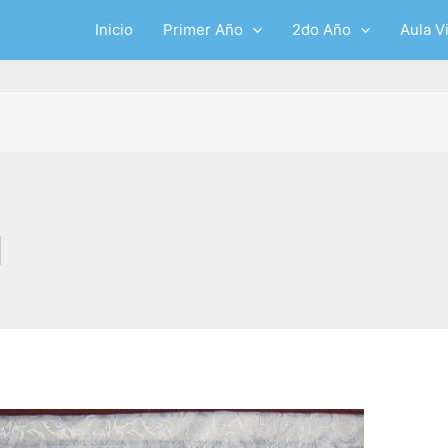
Inicio
Primer Año
2do Año
Aula Vi
1