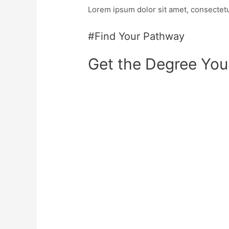
Lorem ipsum dolor sit amet, consectetur
#Find Your Pathway
Get the Degree Yo
Postgraduate
PHD Scholarships
Training