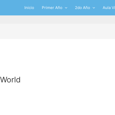
Inicio
Primer Año
2do Año
Aula Vi
 World